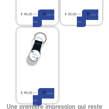
Personnalisé – La Carte
NFC – La Carte de Visite
de Visite Autrement
Autrement
€
49,00
€
39,00
HT
HT
AJOUTER AU
AJOUTER AU
PANIER
PANIER
Porte Clés Rond
Personnalisé – La Carte
de Visite Autrement
€
49,00
HT
AJOUTER AU
PANIER
Une première impression qui reste