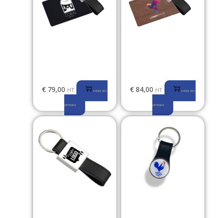
PACK : Carte de Visite
PACK : Carte de Visite
NFC – PVC + Porte Clés
NFC – Bois + Porte Clés
NFC
NFC
€
79,00
€
84,00
HT
HT
CHOIX DES
CHOIX DES
OPTIONS
OPTIONS
Porte Clés NFC
Porte Clés Rond FRENCH