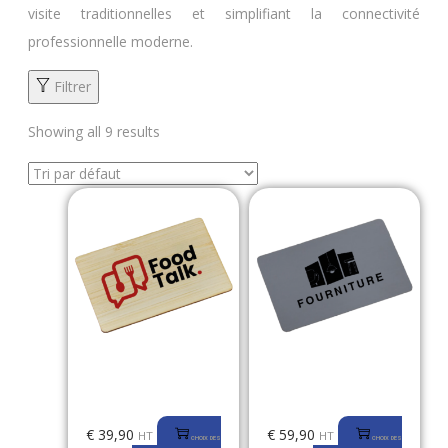
visite traditionnelles et simplifiant la connectivité
professionnelle moderne.
Filtrer
Showing all 9 results
Carte de Visite NFC –
Carte de Visite NFC –
Bois
Metal
€
39,90
€
59,90
HT
HT
CHOIX DES
CHOIX DES