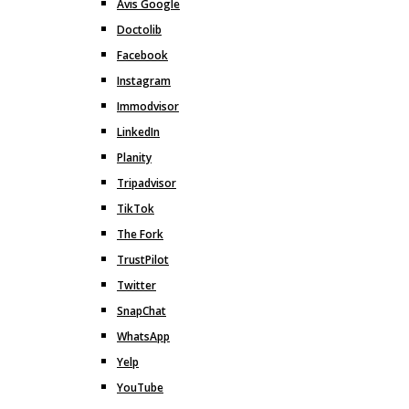
Avis Google
Doctolib
Facebook
Instagram
Immodvisor
LinkedIn
Planity
Tripadvisor
TikTok
The Fork
TrustPilot
Twitter
SnapChat
WhatsApp
Yelp
YouTube