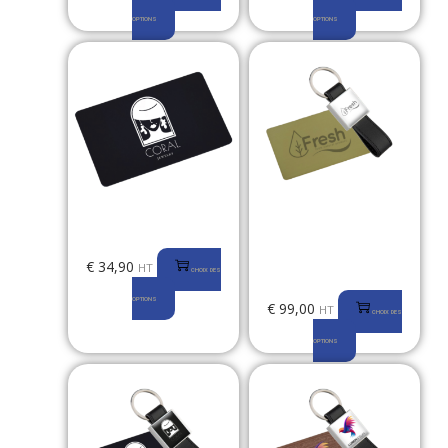
OPTIONS
OPTIONS
Carte de Visite NFC – PVC
PACK : Carte de Visite
NFC – Metal + Porte Clés
€
34,90
HT
CHOIX DES
NFC
OPTIONS
€
99,00
HT
CHOIX DES
OPTIONS