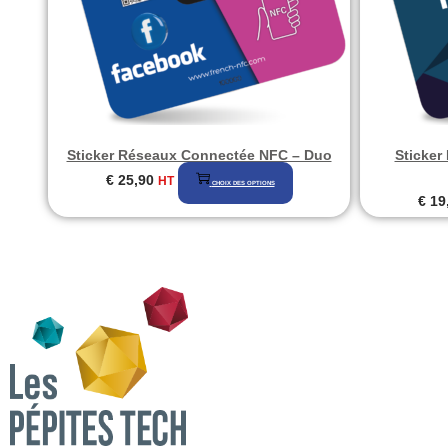
être
choisies
sur
la
page
Sticker Réseaux Connectée NFC – Duo
Sticker
du
Ce
€
25,90
HT
produit
CHOIX DES OPTIONS
€
19
produit
a
plusieurs
variations.
Les
options
peuvent
être
choisies