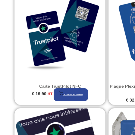
Carte TrustPilot NFC
Plaque Plex
€
19,90
HT
AJOUTER AU PANIER
€
32