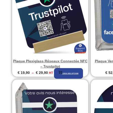
Plaque Plexiglass Réseaux Connectée NFC
Plaque Ve
– Trustpilot
Plage
Ce
€
19,90
–
€
29,90
€
52
HT
CHOIX DES OPTIONS
de
produit
prix :
a
€ 19,90
plusieurs
à
variations.
€ 29,90
Les