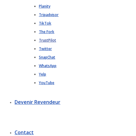
Planity
Tripadvisor
TikTok
The Fork
TrustPilot
Twitter
SnapChat
WhatsApp
Yelp
YouTube
Devenir Revendeur
Contact