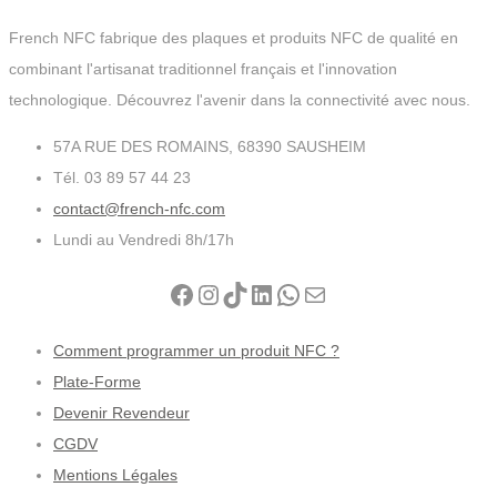
sur
French NFC fabrique des plaques et produits NFC de qualité en
la
combinant l'artisanat traditionnel français et l'innovation
page
technologique. Découvrez l'avenir dans la connectivité avec nous.
du
produit
57A RUE DES ROMAINS, 68390 SAUSHEIM
Tél. 03 89 57 44 23
contact@french-nfc.com
Lundi au Vendredi 8h/17h
Facebook
Instagram
TikTok
LinkedIn
WhatsApp
E-mail
Comment programmer un produit NFC ?
Plate-Forme
Devenir Revendeur
CGDV
Mentions Légales