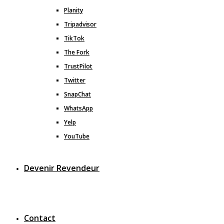
Planity
Tripadvisor
TikTok
The Fork
TrustPilot
Twitter
SnapChat
WhatsApp
Yelp
YouTube
Devenir Revendeur
Contact