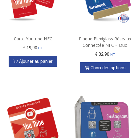
Carte Youtube NFC
Plaque Plexiglass Réseaux
Connectée NFC – Duo
€
19,90
HT
€
32,90
HT
Ajouter au panier
Choix des options