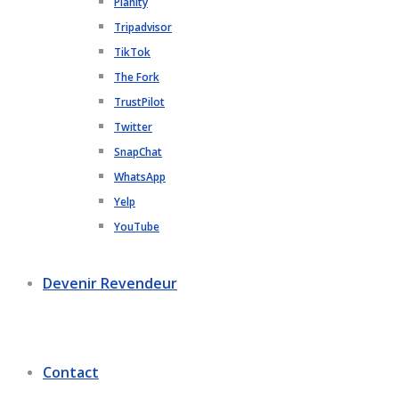
Planity
Tripadvisor
TikTok
The Fork
TrustPilot
Twitter
SnapChat
WhatsApp
Yelp
YouTube
Devenir Revendeur
Contact