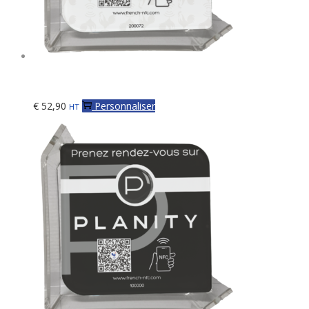
Plaque Verre Réseaux Connectée NFC – Personnalisée
€
52,90
Personnaliser
HT