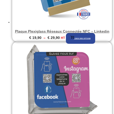
choisies
sur
la
page
Plaque Plexiglass Réseaux Connectée NFC – Linkedin
du
Plage
Ce
€
19,90
–
€
29,90
HT
CHOIX DES OPTIONS
produit
de
produit
prix :
a
€ 19,90
plusieurs
à
variations.
€ 29,90
Les
options
peuvent
être
choisies
sur