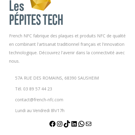
.
p
u
ê
L
a
s
t
e
g
i
r
s
e
e
e
French NFC fabrique des plaques et produits NFC de qualité
o
d
u
c
en combinant l'artisanat traditionnel français et l'innovation
p
u
r
h
technologique. Découvrez l'avenir dans la connectivité avec
t
p
s
o
nous.
i
r
v
i
o
o
a
s
57A RUE DES ROMAINS, 68390 SAUSHEIM
n
d
r
i
s
Tél. 03 89 57 44 23
u
i
e
p
i
a
contact@french-nfc.com
s
e
t
t
s
Lundi au Vendredi 8h/17h
u
i
u
v
o
F
I
T
L
W
E
r
e
n
l