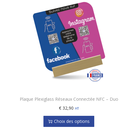
Plaque Plexiglass Réseaux Connectée NFC – Duo
C
€
32,90
HT
e
Choix des options
p
r